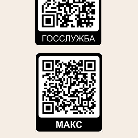
.
.
.